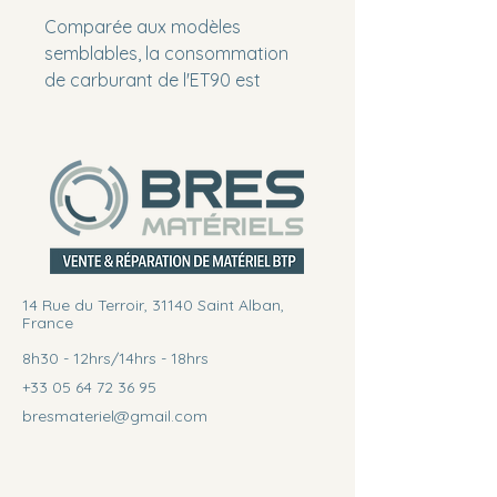
Comparée aux modèles
semblables, la consommation
de carburant de l'ET90 est
jusqu'à 20 pour cent moins
élevée - ceci diminue
sensiblement les coûts
d'exploitation. Et sur le terrain,
elle excelle par une performance
hydraulique et une puissance du
moteur remarquables. Cette
combinaison efficace permet
14 Rue du Terroir, 31140 Saint Alban,
d'obtenir une incroyable
France
puissance d'excavation
8h30 - 12hrs/14hrs - 18hrs
affichant une force de cavage
+33 05 64 72 36 95
augmentée de près de 20 %.
bresmateriel@gmail.com
Quant au système hydraulique
économique Load Sensing, il
permet d'effectuer des